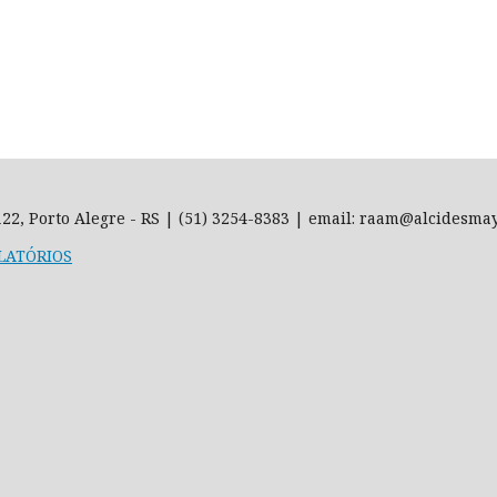
-122, Porto Alegre - RS | (51) 3254-8383 | email: raam@alcidesma
LATÓRIOS