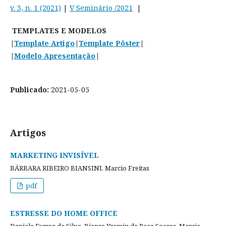
v. 3, n. 1 (2021)
|
V Seminário /2021
|
TEMPLATES E MODELOS
|
Template Artigo
|
Template Pôster
|
|
Modelo Apresentação
|
Publicado:
2021-05-05
Artigos
MARKETING INVISÍVEL
BÁRBARA RIBEIRO BIANSINI, Marcio Freitas
pdf
ESTRESSE DO HOME OFFICE
Daniela Ferraz da Silva, Bianca Yasmin da Rosa Soares, Marcio