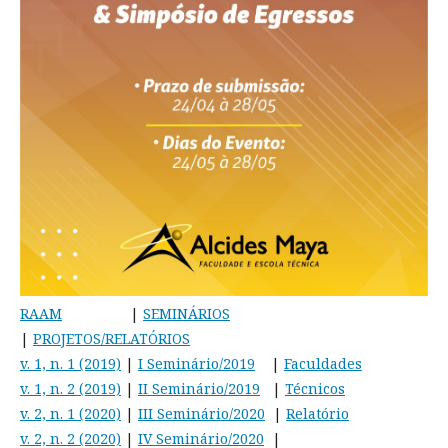
RAAM
|
SEMINÁRIOS
|
PROJETOS/RELATÓRIOS
v. 1, n. 1 (2019)
|
I Seminário/2019
|
Faculdades
v. 1, n. 2 (2019)
|
II Seminário/2019
|
Técnicos
v. 2, n. 1 (2020)
|
III Seminário/2020
|
Relatório
v. 2, n. 2 (2020)
|
IV Seminário/2020
|