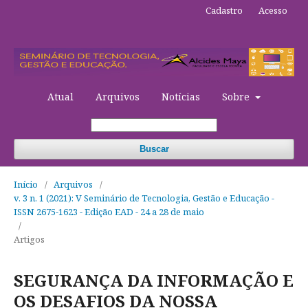
Cadastro
Acesso
Atual
Arquivos
Notícias
Sobre
Buscar
Início
/
Arquivos
/
v. 3 n. 1 (2021): V Seminário de Tecnologia, Gestão e Educação -
ISSN 2675-1623 - Edição EAD - 24 a 28 de maio
/
Artigos
SEGURANÇA DA INFORMAÇÃO E
OS DESAFIOS DA NOSSA