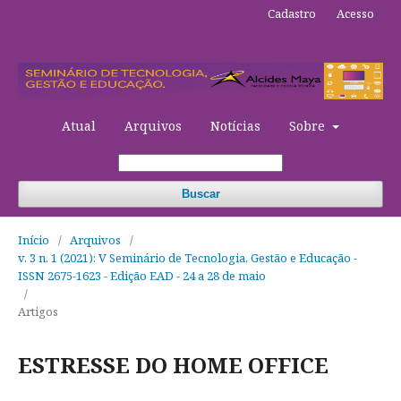
Cadastro
Acesso
Atual
Arquivos
Notícias
Sobre
Buscar
Início
/
Arquivos
/
v. 3 n. 1 (2021): V Seminário de Tecnologia, Gestão e Educação -
ISSN 2675-1623 - Edição EAD - 24 a 28 de maio
/
Artigos
ESTRESSE DO HOME OFFICE