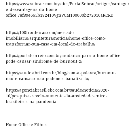
https://www.sebrae.com.br/sites/PortalSebrae/artigos/vantage
e-desvantagens-do-home-
office,78f89e665b182410VgnVCM100000b272010aRCRD
https://100fronteiras.com/mercado-
imobiliario/arquitetura/noticia/home-office-como-
transformar-sua-casa-em-local-de-trabalho/
https://portalcorreio.com.br/mudanca-para-o-home-office-
pode-causar-sindrome-de-burnout-2/
https://saude.abril.com.br/blog/com-a-palavra/burnout-
nao-e-cansaco-nao-podemos-banaliza-lo/
https://agenciabrasil.ebc.com.br/saude/noticia/2020-
10/pesquisa-revela-aumento-da-ansiedade-entre-
brasileiros-na-pandemia
Home Office e Filhos