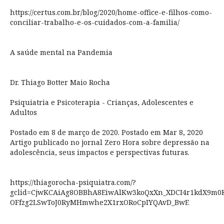
https://certus.com.br/blog/2020/home-office-e-filhos-como-
conciliar-trabalho-e-os-cuidados-com-a-familia/
A saúde mental na Pandemia
Dr. Thiago Botter Maio Rocha
Psiquiatria e Psicoterapia - Crianças, Adolescentes e
Adultos
Postado em 8 de março de 2020. Postado em Mar 8, 2020
Artigo publicado no jornal Zero Hora sobre depressão na
adolescência, seus impactos e perspectivas futuras.
https://thiagorocha-psiquiatra.com/?
gclid=CjwKCAiAg8OBBhA8EiwAlKw3koQxXn_XDCI4r1kdX9m0K
OFfzg2LSwToJ0RyMHmwhe2X1rxORoCpIYQAvD_BwE