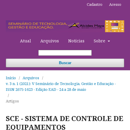
Cadastro
Acesso
Atual
Arquivos
Notícias
Sobre
Buscar
Início
/
Arquivos
/
v. 3 n. 1 (2021): V Seminário de Tecnologia, Gestão e Educação -
ISSN 2675-1623 - Edição EAD - 24 a 28 de maio
/
Artigos
SCE - SISTEMA DE CONTROLE DE
EQUIPAMENTOS