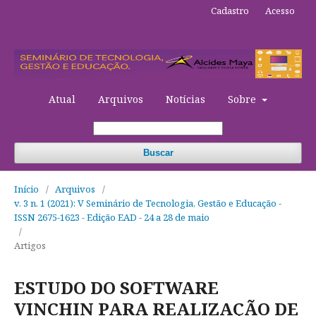
Cadastro
Acesso
Atual
Arquivos
Notícias
Sobre
Buscar
Início
/
Arquivos
/
v. 3 n. 1 (2021): V Seminário de Tecnologia, Gestão e Educação -
ISSN 2675-1623 - Edição EAD - 24 a 28 de maio
/
Artigos
ESTUDO DO SOFTWARE
VINCHIN PARA REALIZAÇÃO DE