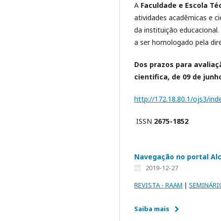
A
Faculdade e Escola Té
atividades acadêmicas e ci
da instituição educacional
a ser homologado pela dire
Dos prazos para avaliaç
cientifica, de 09 de junh
http://172.18.80.1/ojs3/i
ISSN
2675-1852
Navegação no portal Al
2019-12-27
REVISTA
- RAAM
|
SEMINÁRI
Saiba mais