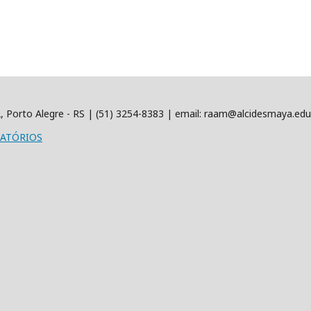
22, Porto Alegre - RS | (51) 3254-8383 | email: raam@alcidesmaya.ed
LATÓRIOS