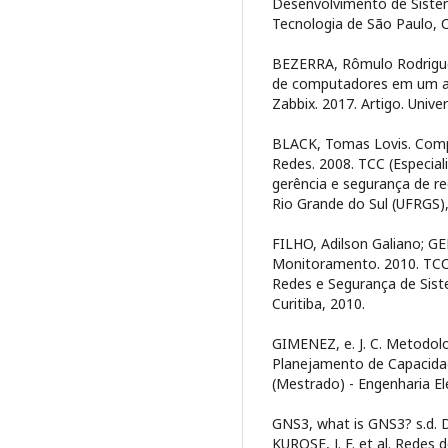
Desenvolvimento de Sistem
Tecnologia de São Paulo, C
BEZERRA, Rômulo Rodrigue
de computadores em um am
Zabbix. 2017. Artigo. Unive
BLACK, Tomas Lovis. Com
Redes. 2008. TCC (Especial
gerência e segurança de r
Rio Grande do Sul (UFRGS),
FILHO, Adilson Galiano; G
Monitoramento. 2010. TCC 
Redes e Segurança de Siste
Curitiba, 2010.
GIMENEZ, e. J. C. Metodol
Planejamento de Capacida
(Mestrado) - Engenharia El
GNS3, what is GNS3? s.d. 
KUROSE, J. F. et al. Rede