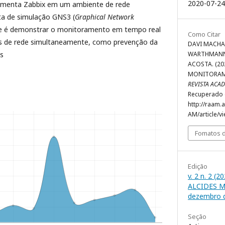
2020-07-24
ramenta Zabbix em um ambiente de rede
ta de simulação GNS3 (
Graphical Network
dade é demonstrar o monitoramento em tempo real
Como Citar
vos de rede simultaneamente, como prevenção da
DAVI MACHA
os
WARTHMANN
ACOSTA. (20
MONITORAME
REVISTA ACA
Recuperado
http://raam.
AM/article/v
Fomatos d
Edição
v. 2 n. 2 
ALCIDES M
dezembro 
Seção