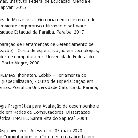
as, Instituto Federal de Educação, Ciência e
apivari, 2015.
s de Morais et al. Gerenciamento de uma rede
biente corporativo utilizando o software
rsidade Estadual da Paraíba, Paraíba, 2017.
paração de Ferramentas de Gerenciamento de
ização) - Curso de especialização em tecnologias,
edes de computadores, Universidade Federal do
 Porto Alegre, 2008.
EREMIAS, Jhonatan. Zabbix – Ferramenta de
(Especialização) - Curso de Especialização em
mas, Pontifícia Universidade Católica do Paraná,
ogia Pragmática para Avaliação de desempenho e
de em Redes de Computadores, Dissertação
étrica, INATEL, Santa Rita do Sapucaí, 2004.
Disponível em:
. Acesso em: 03 maio 2020.
s de Computadores e a Internet: uma abordagem