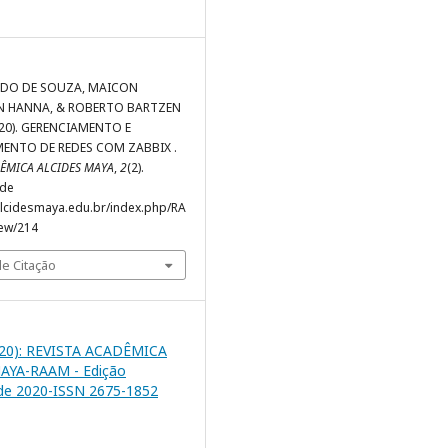
DO DE SOUZA, MAICON
 HANNA, & ROBERTO BARTZEN
20). GERENCIAMENTO E
NTO DE REDES COM ZABBIX .
DÊMICA ALCIDES MAYA
,
2
(2).
 de
alcidesmaya.edu.br/index.php/RA
iew/214
e Citação
(2020): REVISTA ACADÊMICA
AYA-RAAM - Edição
de 2020-ISSN 2675-1852