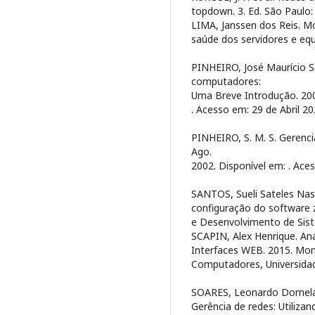
topdown. 3. Ed. São Paulo:
LIMA, Janssen dos Reis. M
saúde dos servidores e equ
PINHEIRO, José Maurício S
computadores:
Uma Breve Introdução. 200
. Acesso em: 29 de Abril 20
PINHEIRO, S. M. S. Gerenc
Ago.
2002. Disponível em:
. Ace
SANTOS, Sueli Sateles Nas
configuração do software z
e Desenvolvimento de Sist
SCAPIN, Alex Henrique. An
Interfaces WEB. 2015. Mo
Computadores, Universidad
SOARES, Leonardo Dornela
Gerência de redes: Utilizan