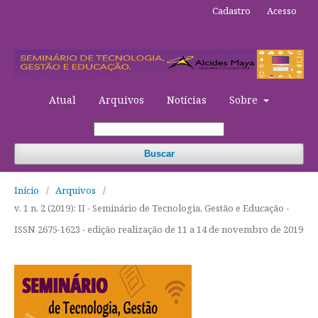
Cadastro
Acesso
Atual
Arquivos
Notícias
Sobre
Buscar
Início
/
Arquivos
/
v. 1 n. 2 (2019): II - Seminário de Tecnologia, Gestão e Educação -
ISSN 2675-1623 - edição realização de 11 a 14 de novembro de 2019