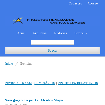
Cadastro
Acesso
Atual
Arquivos
Notícias
Sobre
Buscar
Início
/
Notícias
REVISTA
- RAAM
|
SEMINÁRIOS
|
PROJETOS/RELATÓRIOS
Navegação no portal Alcides Maya