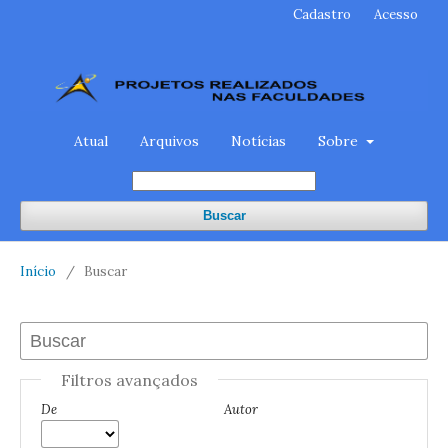
Cadastro
Acesso
Atual
Arquivos
Notícias
Sobre
Buscar
Início
/
Buscar
Filtros avançados
De
Autor