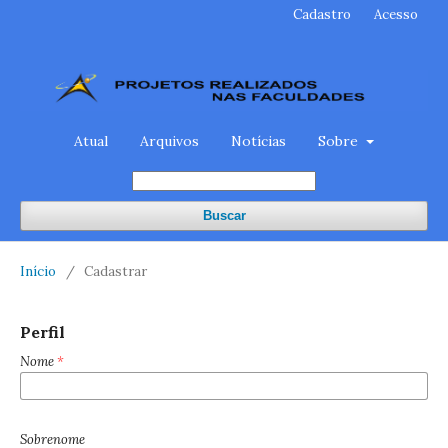
Cadastro
Acesso
Atual
Arquivos
Notícias
Sobre
Buscar
Início
/
Cadastrar
Perfil
Nome
*
Sobrenome