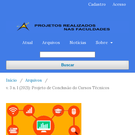
Cadastro
Acesso
Atual
Arquivos
Notícias
Sobre
Buscar
Início
/
Arquivos
/
v. 3 n. 1 (2021): Projeto de Conclusão do Cursos Técnicos