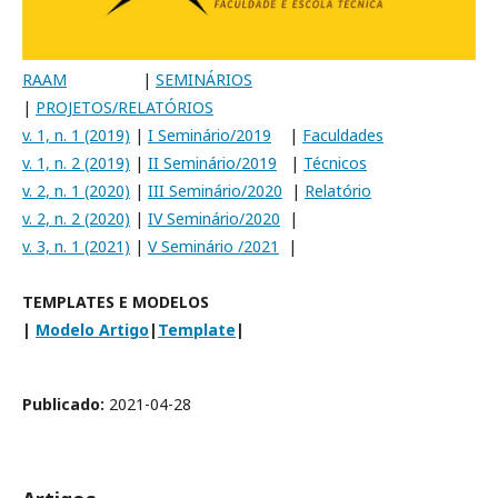
RAAM
|
SEMINÁRIOS
|
PROJETOS/RELATÓRIOS
v. 1, n. 1 (2019)
|
I Seminário/2019
|
Faculdades
v. 1, n. 2 (2019)
|
II Seminário/2019
|
Técnicos
v. 2, n. 1 (2020)
|
III Seminário/2020
|
Relatório
v. 2, n. 2 (2020)
|
IV Seminário/2020
|
v. 3, n. 1 (2021)
|
V Seminário /2021
|
TEMPLATES E MODELOS
|
Modelo Artigo
|
Template
|
Publicado:
2021-04-28